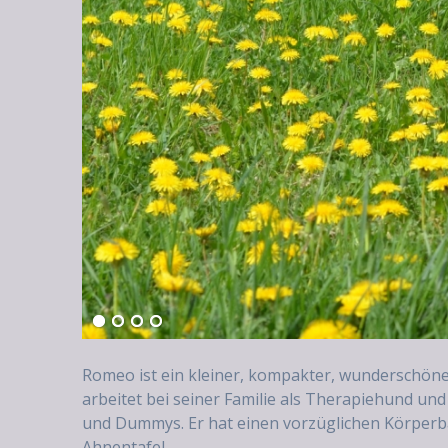
Romeo ist ein kleiner, kompakter, wunderschöner
arbeitet bei seiner Familie als Therapiehund und
und Dummys. Er hat einen vorzüglichen Körperb
Ahnentafel.