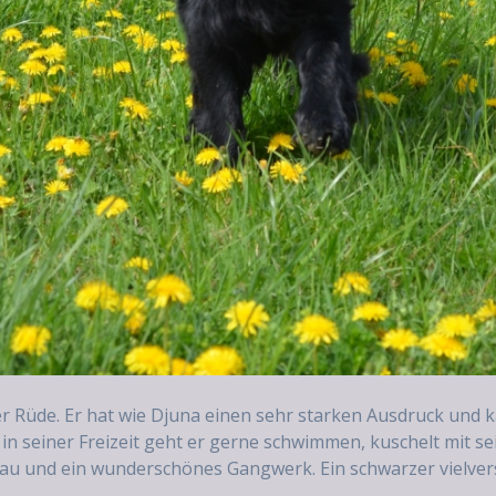
 Rüde. Er hat wie Djuna einen sehr starken Ausdruck und k
 in seiner Freizeit geht er gerne schwimmen, kuschelt mit s
au und ein wunderschönes Gangwerk. Ein schwarzer vielver